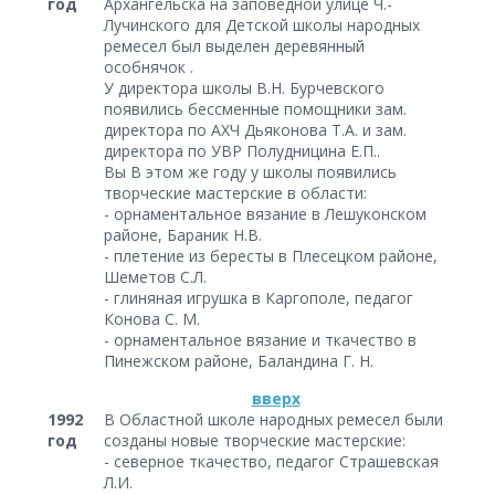
год
Архангельска на заповедной улице Ч.-
Лучинского для Детской школы народных
ремесел был выделен деревянный
особнячок .
У директора школы В.Н. Бурчевского
появились бессменные помощники зам.
директора по АХЧ Дьяконова Т.А. и зам.
директора по УВР Полудницина Е.П..
Вы В этом же году у школы появились
творческие мастерские в области:
- орнаментальное вязание в Лешуконском
районе, Бараник Н.В.
- плетение из бересты в Плесецком районе,
Шеметов С.Л.
- глиняная игрушка в Каргополе, педагог
Конова С. М.
- орнаментальное вязание и ткачество в
Пинежском районе, Баландина Г. Н.
вверх
1992
В Областной школе народных ремесел были
год
созданы новые творческие мастерские:
- северное ткачество, педагог Страшевская
Л.И.