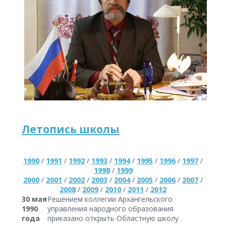
Летопись школы
1990
/
1991
/
1992
/
1993
/
1994
/
1995
/
1996
/
1997
/
1998
/
1999
2000
/
2001
/
2002
/
2003
/
2004
/
2005
/
2006
/
2007
/
2008
/
2009
/
2010
/
2011
/
2012
30 мая
Решением коллегии Архангельского
1990
управления народного образования
года
приказано открыть Областную школу