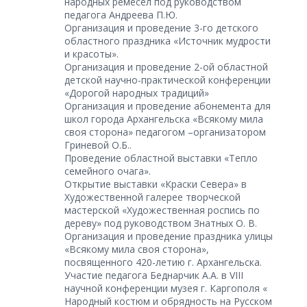
народных ремесел под руководством
педагога Андреева П.Ю.
Организация и проведение 3-го детского
областного праздника «Источник мудрости
и красоты».
Организация и проведение 2-ой областной
детской научно-практической конференции
«Дорогой народных традиций»
Организация и проведение абонемента для
школ города Архангельска «Всякому мила
своя сторона» педагогом –организатором
Гриневой О.Б..
Проведение областной выставки «Тепло
семейного очага».
Открытие выставки «Краски Севера» в
Художественной галерее творческой
мастерской «Художественная роспись по
дереву» под руководством Знатных О. В.
Организация и проведение праздника улицы
«Всякому мила своя сторона»,
посвященного 420-летию г. Архангельска.
Участие педагога Беднарчик А.А. в VIII
научной конференции музея г. Каргополя «
Народный костюм и обрядность на Русском