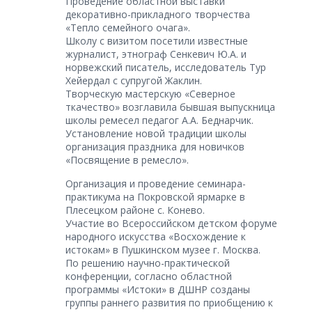
Проведение областной выставки
декоративно-прикладного творчества
«Тепло семейного очага».
Школу с визитом посетили известные
журналист, этнограф Сенкевич Ю.А. и
норвежский писатель, исследователь Тур
Хейердал с супругой Жаклин.
Творческую мастерскую «Северное
ткачество» возглавила бывшая выпускница
школы ремесел педагог А.А. Беднарчик.
Установление новой традиции школы
организация праздника для новичков
«Посвящение в ремесло».
Организация и проведение семинара-
практикума на Покровской ярмарке в
Плесецком районе с. Конево.
Участие во Всероссийском детском форуме
народного искусства «Восхождение к
истокам» в Пушкинском музее г. Москва.
По решению научно-практической
конференции, согласно областной
программы «Истоки» в ДШНР созданы
группы раннего развития по приобщению к