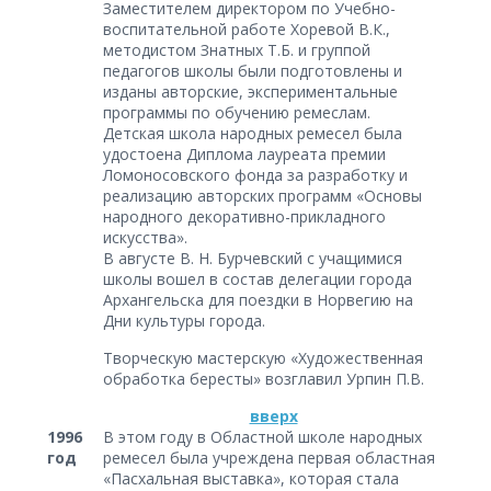
Заместителем директором по Учебно-
воспитательной работе Хоревой В.К.,
методистом Знатных Т.Б. и группой
педагогов школы были подготовлены и
изданы авторские, экспериментальные
программы по обучению ремеслам.
Детская школа народных ремесел была
удостоена Диплома лауреата премии
Ломоносовского фонда за разработку и
реализацию авторских программ «Основы
народного декоративно-прикладного
искусства».
В августе В. Н. Бурчевский с учащимися
школы вошел в состав делегации города
Архангельска для поездки в Норвегию на
Дни культуры города.
Творческую мастерскую «Художественная
обработка бересты» возглавил Урпин П.В.
вверх
1996
В этом году в Областной школе народных
год
ремесел была учреждена первая областная
«Пасхальная выставка», которая стала